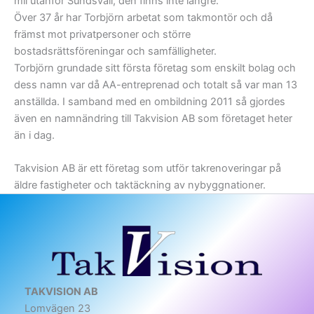
mil utanför Sundsvall, den finns inte längre.
Över 37 år har Torbjörn arbetat som takmontör och då
främst mot privatpersoner och större
bostadsrättsföreningar och samfälligheter.
Torbjörn grundade sitt första företag som enskilt bolag och
dess namn var då AA-entreprenad och totalt så var man 13
anställda. I samband med en ombildning 2011 så gjordes
även en namnändring till Takvision AB som företaget heter
än i dag.
Takvision AB är ett företag som utför takrenoveringar på
äldre fastigheter och taktäckning av nybyggnationer.
TAKVISION AB
Lomvägen 23