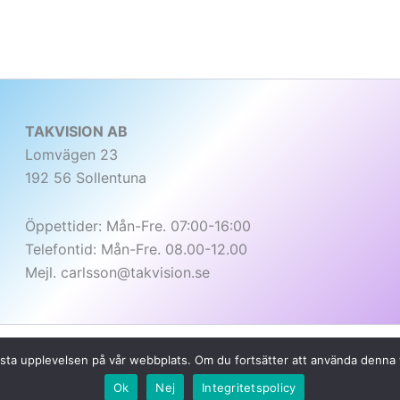
TAKVISION AB
Lomvägen 23
192 56 Sollentuna
Öppettider: Mån-Fre. 07:00-16:00
Telefontid: Mån-Fre. 08.00-12.00
Mejl. carlsson@takvision.se
n bästa upplevelsen på vår webbplats. Om du fortsätter att använda denn
Copyright © 2026 Takvision AB
Ok
Nej
Integritetspolicy